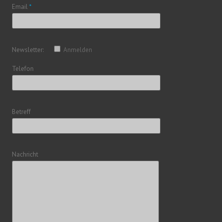
Email
*
Newsletter:
Anmelden
Telefon
Betreff
Nachricht