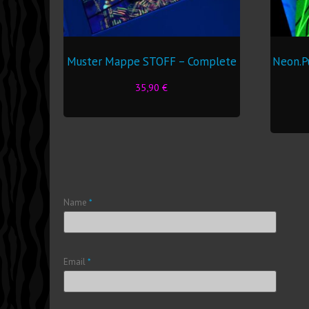
Muster Mappe STOFF – Complete
Neon.P
35,90
€
Name
*
Email
*