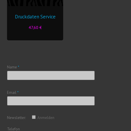
Druckdaten Service
47,60
€
Name
*
Email
*
Newsletter:
Anmelden
Telefon