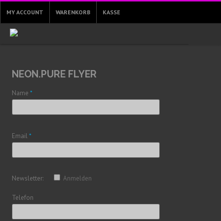
MY ACCOUNT
WARENKORB
KASSE
NEON.PURE FLYER
Name
*
Email
*
Newsletter:
Anmelden
Telefon