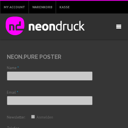
MY ACCOUNT
WARENKORB
KASSE
NEON.PURE POSTER
Name
*
Email
*
Newsletter:
Anmelden