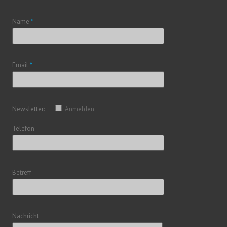
Name
*
Email
*
Newsletter:
Anmelden
Telefon
Betreff
Nachricht