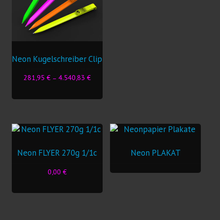
Neon Kugelschreiber Clip
281,95
€
–
4.540,83
€
Dieses
Produkt
weist
mehrere
Varianten
auf.
Neon FLYER 270g 1/1c
Neon PLAKAT
Die
0,00
€
Optionen
können
auf
der
Produktseite