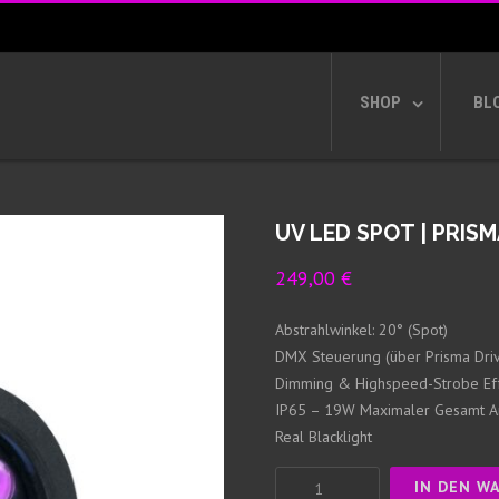
SHOP
BL
UV LED SPOT | PRISM
249,00
€
Abstrahlwinkel: 20° (Spot)
DMX Steuerung (über Prisma Driv
Dimming & Highspeed-Strobe Ef
IP65 – 19W Maximaler Gesamt A
Real Blacklight
UV
IN DEN W