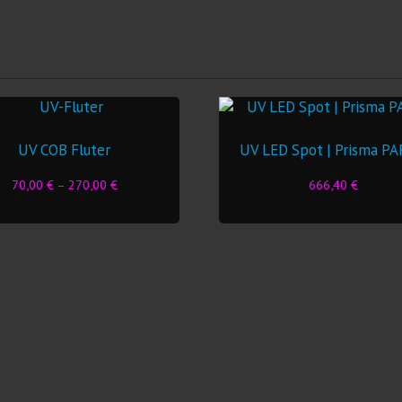
UV COB Fluter
UV LED Spot | Prisma PA
70,00
€
–
270,00
€
666,40
€
Dieses
Produkt
weist
mehrere
Varianten
auf.
Die
Optionen
können
auf