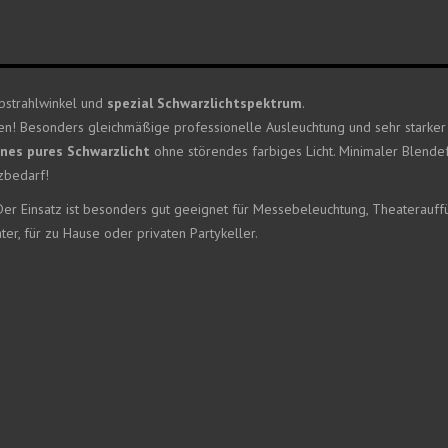
strahlwinkel und
spezial Schwarzlichtspektrum
.
en! Besonders gleichmäßige professionelle Ausleuchtung und sehr starker E
ines pures Schwarzlicht
ohne störendes farbiges Licht. Minimaler Blendeff
zbedarf!
Der Einsatz ist besonders gut geeignet für Messebeleuchtung, Theaterauff
er, für zu Hause oder privaten Partykeller.