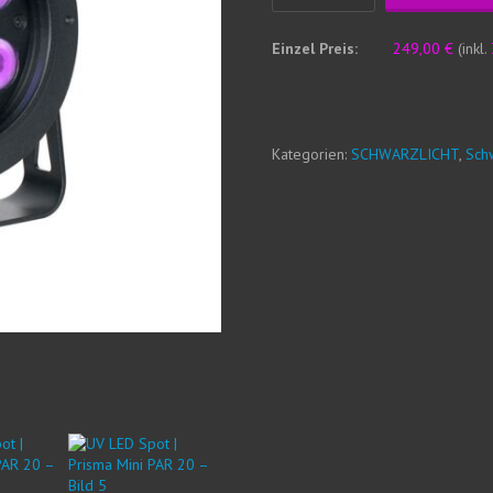
LED
Spot
Einzel Preis:
249,00
€
(inkl.
|
Prisma
Mini
PAR
Kategorien:
SCHWARZLICHT
,
Sch
20
Menge