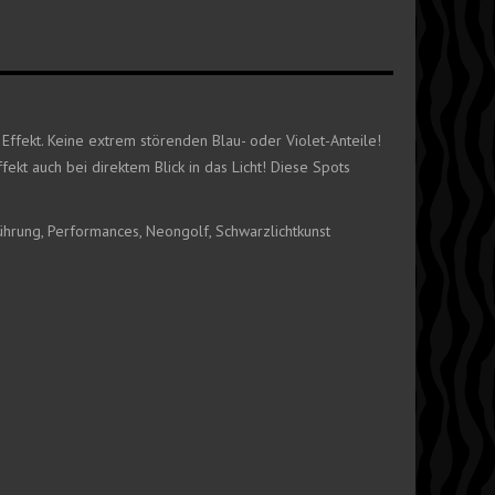
ffekt. Keine extrem störenden Blau- oder Violet-Anteile!
ekt auch bei direktem Blick in das Licht! Diese Spots
ührung, Performances, Neongolf, Schwarzlichtkunst