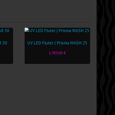
R 50
UV LED Fluter | Prisma WASH 25
1.785,00
€