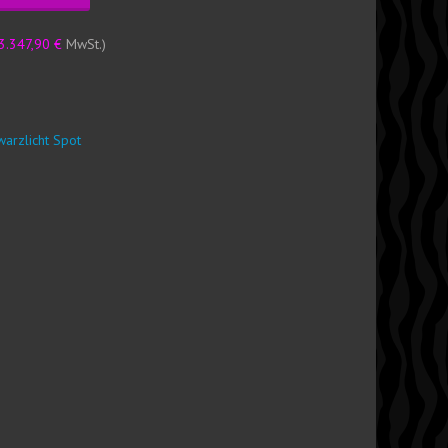
3.347,90
€
MwSt.)
warzlicht Spot