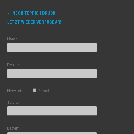
←
NEON TEPPICH DRUCK –
Navigation
JETZT WIEDER VERFÜGBAR!
(Beiträge)
Name
*
Email
*
Newsletter:
Anmelden
Telefon
Betreff