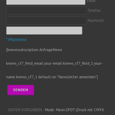
Email
*
Telefon
Nachricht
* Pflichtfeld
[knewssubscription AnfrageNews
knews_cf7_field_email:your-email knews_cf7_field_1:your-
name knews_cf7_1 default:on "Newsletter anmelden"]
Mode: Neon.SPOT (Druck mit CMYK
DATEN VORGABEN