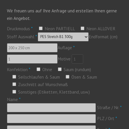
Wir freuen uns auf Ihre Anfrage und erstellen Ihnen gerne
ein Angebot.
Druckmodus
*
Neon PARTIELL
Neon ALLOVER
Stoff Auswahl
*
Endformat (cm)
Auflage
*
Motive
Konfektion
*
Ohne
Saum (rundum)
Seilschlaufen & Saum
Ösen & Saum
Zuschnitt auf Wunschmaß
Sonstiges (Etiketten, Klettband, usw.)
Name
*
Straße / Nr.
*
PLZ / Ort
*