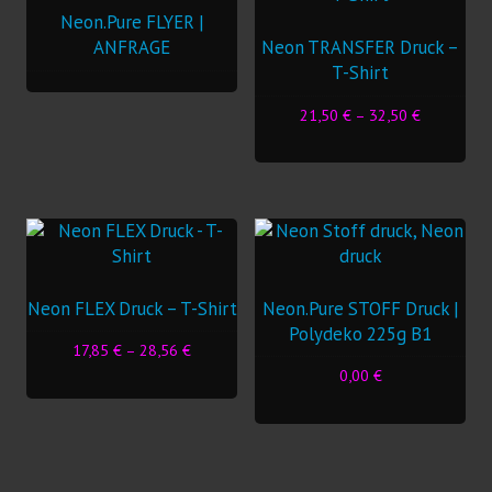
Neon.Pure FLYER |
ANFRAGE
Neon TRANSFER Druck –
T-Shirt
21,50
€
–
32,50
€
Dieses
Produkt
weist
mehrere
Varianten
auf.
Die
Neon FLEX Druck – T-Shirt
Neon.Pure STOFF Druck |
Optionen
Polydeko 225g B1
17,85
€
–
28,56
€
können
0,00
€
auf
Dieses
der
Produkt
Produktseite
weist
gewählt
mehrere
werden
Varianten